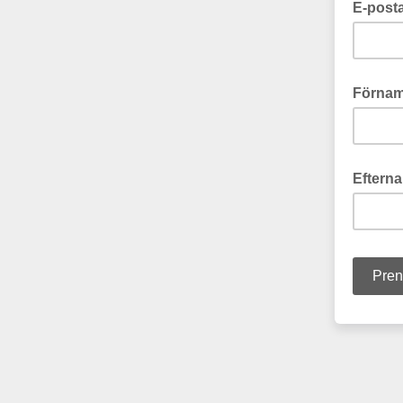
E-post
Förna
Eftern