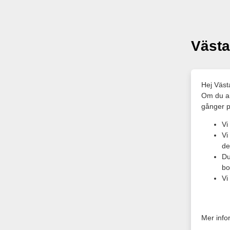
Västa
Hej Väst
Om du an
gånger p
Vi
Vi
de
Du
bo
Vi
Mer inf