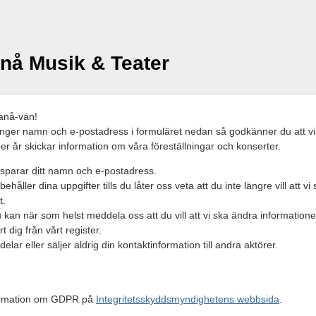
nå Musik & Teater
anå-vän!
ger namn och e-postadress i formuläret nedan så godkänner du att vi
er år skickar information om våra föreställningar och konserter.
 sparar ditt namn och e-postadress.
 behåller dina uppgifter tills du låter oss veta att du inte längre vill att vi
t.
 kan när som helst meddela oss att du vill att vi ska ändra informationen
rt dig från vårt register.
 delar eller säljer aldrig din kontaktinformation till andra aktörer.
ormation om GDPR på
Integritetsskyddsmyndighetens webbsida
.