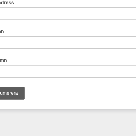
adress
mn
amn